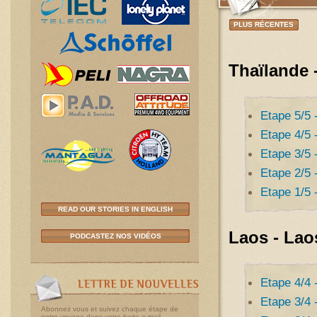
PLUS RÉCENTES
Thaïlande 
Etape 5/5 
Etape 4/5 
Etape 3/5 
Etape 2/5 
Etape 1/5 
READ OUR STORIES IN ENGLISH
Laos - Lao
PODCASTEZ NOS VIDÉOS
Etape 4/4 
Etape 3/4 
Abonnez vous et suivez chaque étape de
notre voyage dans votre boite e-mail.