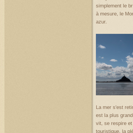
simplement le br
à mesure, le Mont
azur.
La mer s'est reti
est la plus grand
vit, se respire et
touristique, la p