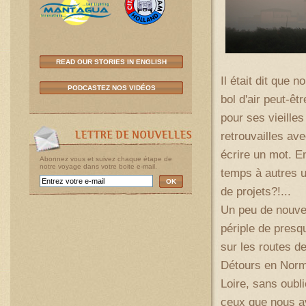
READ OUR STORIES IN ENGLISH
Il était dit que 
PODCASTEZ NOS VIDÉOS
bol d'air peut-êt
pour ses vieille
retrouvailles av
écrire un mot. E
Abonnez vous et suivez chaque étape de
notre voyage dans votre boite e-mail.
temps à autres un
OK
de projets?!...
Un peu de nouvel
périple de pres
sur les routes d
Détours en Norma
Loire, sans oubli
ceux que nous a