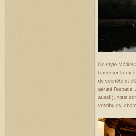
De style Médiéva
traverser la riv
de sobriété et d
aérant l'espace. 
aussi!), nous so
vestibules, cham