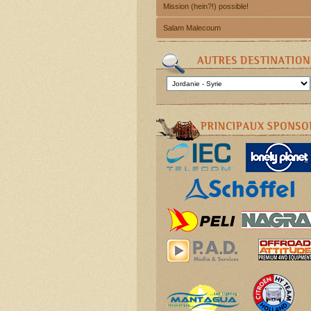
Mission (hein?!) possible!
Salam Malecoum