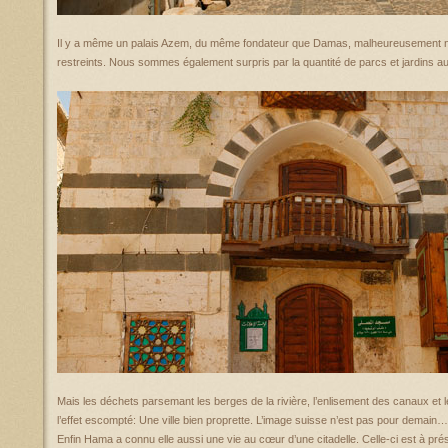
Il y a même un palais Azem, du même fondateur que Damas, malheureusement non
restreints. Nous sommes également surpris par la quantité de parcs et jardins au v
Mais les déchets parsemant les berges de la rivière, l’enlisement des canaux et le
l’effet escompté: Une ville bien proprette. L’image suisse n’est pas pour demain…
Enfin Hama a connu elle aussi une vie au cœur d’une citadelle. Celle-ci est à pr