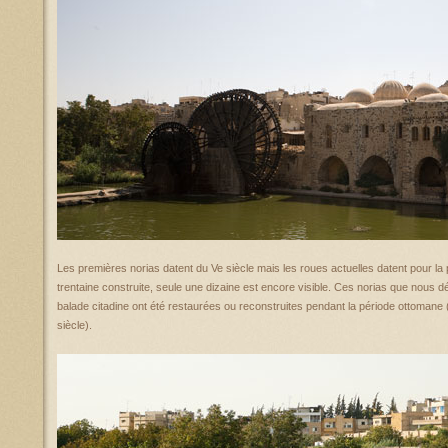
Les premières norias datent du Ve siècle mais les roues actuelles datent pour la p
trentaine construite, seule une dizaine est encore visible. Ces norias que nous 
balade citadine ont été restaurées ou reconstruites pendant la période ottomane
siècle).