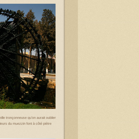
ille tronçonneuse qu’on aurait oublier
leurs du muezzin font à côté piétre