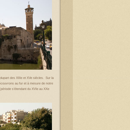
lupart des XIIIe et XVe siècles. Sur la
découvrons au fur et à mesure de notre
 (période s’étendant du XVIe au XXe