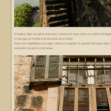
A l’origine, elles servaient d’une part, à diviser les eaux selon un schéma d’irrigatio
un barrage, la montée et la descente de la rivière.
Outre ses magnifiques ouvrages, Hama a su garder un quartier historique dans le
mosquées de pierre et de brique.