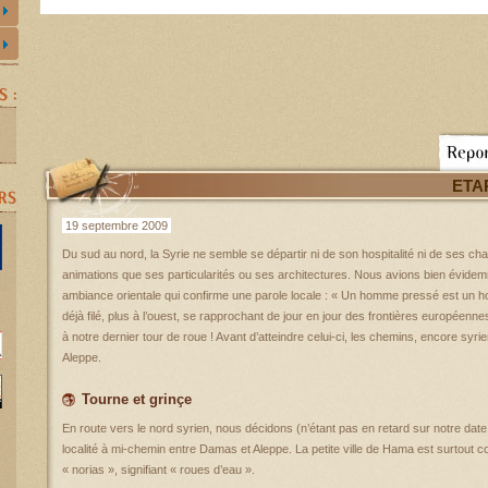
ETA
19 septembre 2009
Du sud au nord, la Syrie ne semble se départir ni de son hospitalité ni de ses c
animations que ses particularités ou ses architectures. Nous avions bien évide
ambiance orientale qui confirme une parole locale : « Un homme pressé est un h
déjà filé, plus à l’ouest, se rapprochant de jour en jour des frontières europée
à notre dernier tour de roue ! Avant d’atteindre celui-ci, les chemins, encore syr
Aleppe.
Tourne et grinçe
En route vers le nord syrien, nous décidons (n’étant pas en retard sur notre date
localité à mi-chemin entre Damas et Aleppe. La petite ville de Hama est surtout 
« norias », signifiant « roues d’eau ».