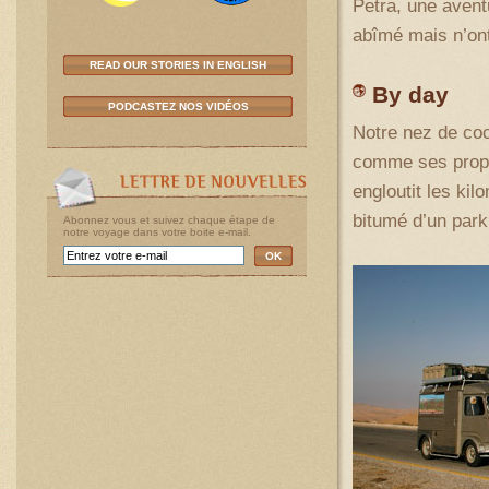
Petra, une avent
abîmé mais n’ont
READ OUR STORIES IN ENGLISH
By day
PODCASTEZ NOS VIDÉOS
Notre nez de coc
comme ses proprié
engloutit les ki
bitumé d’un parki
Abonnez vous et suivez chaque étape de
notre voyage dans votre boite e-mail.
OK