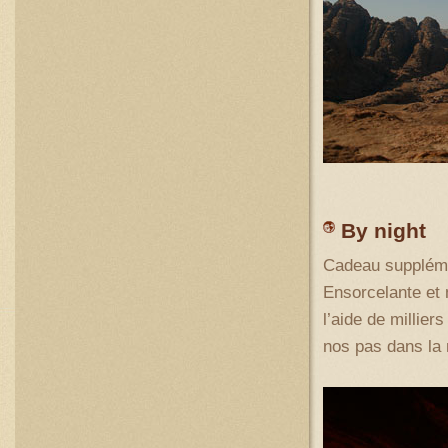
By night
Cadeau suppléme
Ensorcelante et 
l’aide de millie
nos pas dans la n